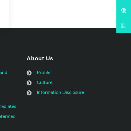
About Us
 and
Profile
Culture
Information Disclosure
mediates
Intermed