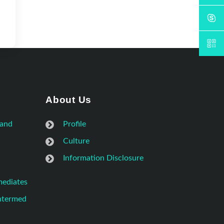
About Us
 and
Profile
Culture
Information Disclosure
mediates
Intermed