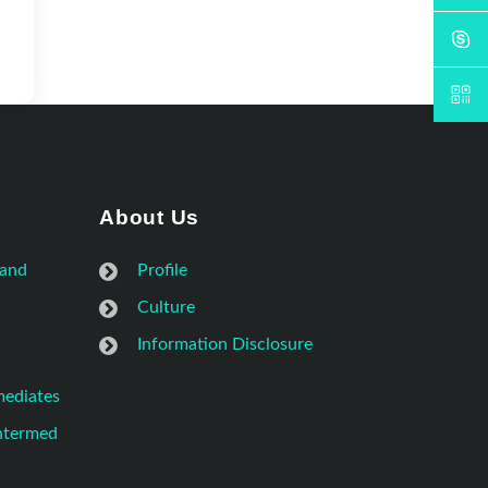
About Us
 and
Profile
Culture
Information Disclosure
mediates
Intermed