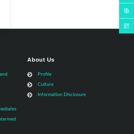
About Us
 and
Profile
Culture
Information Disclosure
mediates
Intermed