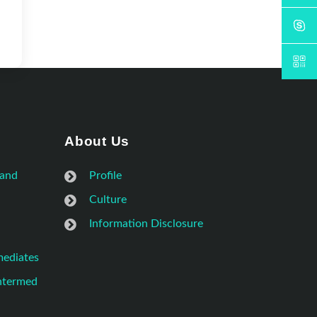
About Us
 and
Profile
Culture
Information Disclosure
mediates
Intermed