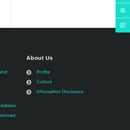
About Us
 and
Profile
Culture
Information Disclosure
mediates
Intermed