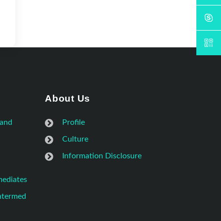
About Us
 and
Profile
Culture
Information Disclosure
mediates
Intermed