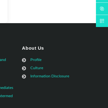
About Us
 and
Profile
Culture
Information Disclosure
mediates
Intermed