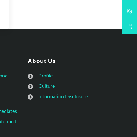
About Us
 and
Profile
Culture
Information Disclosure
mediates
Intermed