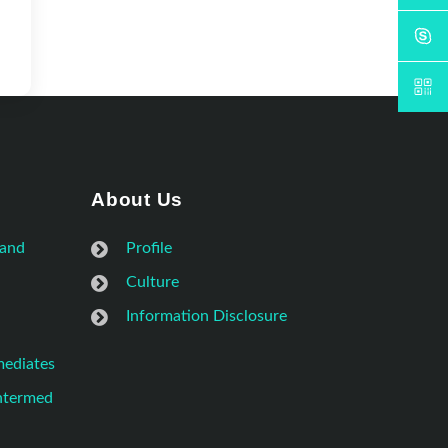
About Us
 and
Profile
Culture
Information Disclosure
mediates
Intermed