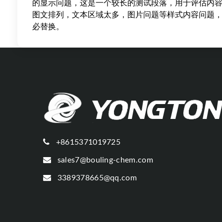
的显示问题，这是一个较长的测试段落，用于评估内
图文排列，文本区域太多，图片问题等样式内容问题
必替换。
+8615371019725
sales7@bouling-chem.com
3389378665@qq.com