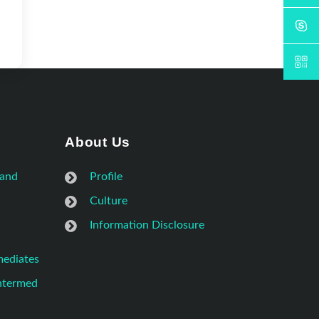
About Us
 and
Profile
Culture
Information Disclosure
mediates
Intermed