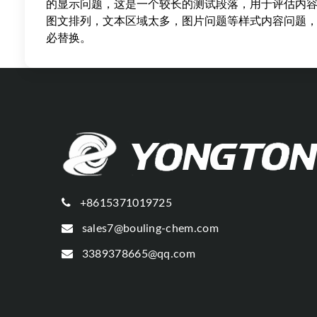
的显示问题，这是一个较长的测试段落，用于评估内
图文排列，文本区域太多，图片问题等样式内容问题
必替换。
+8615371019725
sales7@bouling-chem.com
3389378665@qq.com