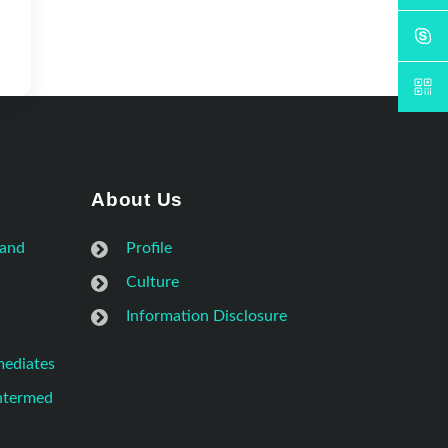
About Us
 and
Profile
Culture
Information Disclosure
mediates
Intermed