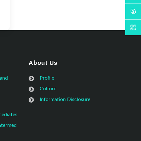
About Us
 and
Profile
Culture
Information Disclosure
mediates
Intermed